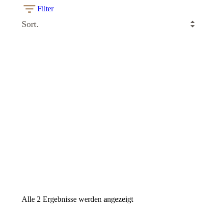
Filter
Glentauchers
Glentauchers
12 years
15 years
Blackadder
Murray
Raw Cask
McDavid
Benchmark
CHF
120.00
CHF
89.00
Alle 2 Ergebnisse werden angezeigt