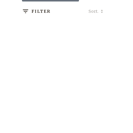
FILTER
Williamson 2010
Berry’s Own
Selection
CHF
100.00