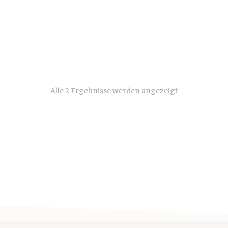
o 2009 Single Malt Swiss
um Whisky
.00
Alle 2 Ergebnisse werden angezeigt